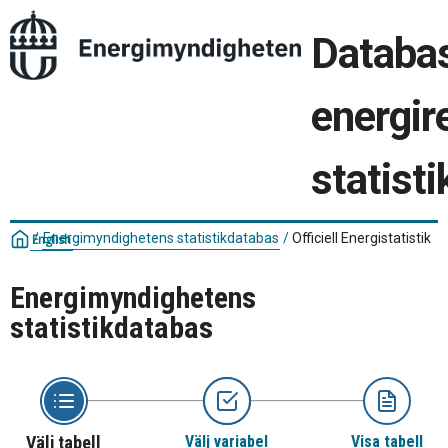
Databas
energir
statisti
/
Energimyndighetens statistikdatabas
/
Officiell Energistatistik
English
Energimyndighetens
statistikdatabas
Välj tabell
Välj variabel
Visa tabell