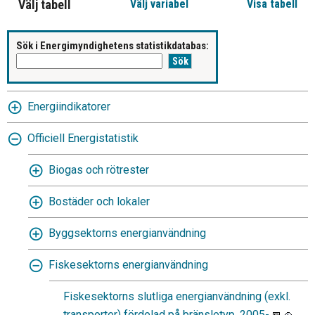
Välj tabell
Välj variabel
Visa tabell
Sök i Energimyndighetens statistikdatabas:
Energiindikatorer
Officiell Energistatistik
Biogas och rötrester
Bostäder och lokaler
Byggsektorns energianvändning
Fiskesektorns energianvändning
Fiskesektorns slutliga energianvändning (exkl.
transporter) fördelad på bränsletyp, 2005-