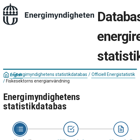
Databas
energir
statisti
/
Energimyndighetens statistikdatabas
/
Officiell Energistatistik
English
/
Fiskesektorns energianvändning
Energimyndighetens
statistikdatabas